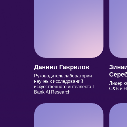
Даниил Гаврилов
Зина
Сере
Руководитель лаборатории
научных исследований
Лидер ю
искусственного интеллекта T-
C&B и H
Bank AI Research